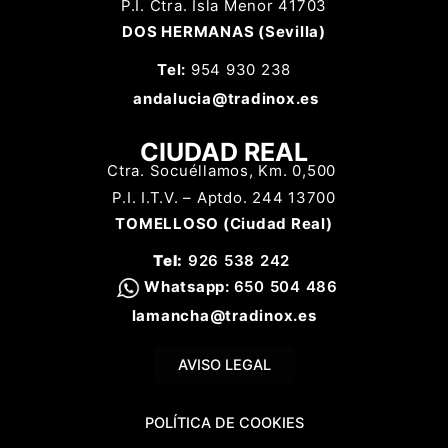
P.I. Ctra. Isla Menor 41703
DOS HERMANAS (Sevilla)
Tel:
954 930 238
a
ndalucia@tradinox.es
CIUDAD REAL
Ctra. Socuéllamos, Km. 0,500
P.I. I.T.V. – Aptdo. 244 13700
TOMELLOSO (Ciudad Real)
Tel:
926 538 242
Whatsapp
:
650 504 486
lamancha@tradinox.es
AVISO LEGAL
POLÍTICA DE COOKIES