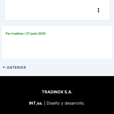
Ir
Navegación
Main
al
de
Menu
contenido
entradas
Por
tradinox
/
27 junio 2025
ANTERIOR
TRADINOX S.A.
INT,sa.
| Diseño y desarrollo.