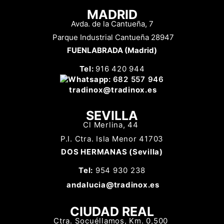
MADRID
Avda. de la Cantueña, 7
Parque Industrial Cantueña 28947
FUENLABRADA (Madrid)
Tel:
916 420 944
Whatsapp
:
682 557 946
tradinox
@tradinox.es
SEVILLA
Cl Merlina, 44
P.I. Ctra. Isla Menor 41703
DOS HERMANAS (Sevilla)
Tel:
954 930 238
a
ndalucia@tradinox.es
CIUDAD REAL
Ctra. Socuéllamos, Km. 0,500