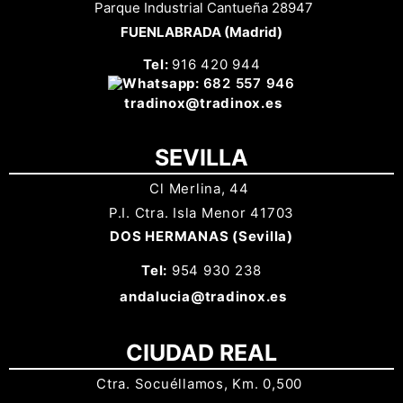
Parque Industrial Cantueña 28947
FUENLABRADA (Madrid)
Tel:
916 420 944
Whatsapp
:
682 557 946
tradinox
@tradinox.es
SEVILLA
Cl Merlina, 44
P.I. Ctra. Isla Menor 41703
DOS HERMANAS (Sevilla)
Tel:
954 930 238
a
ndalucia@tradinox.es
CIUDAD REAL
Ctra. Socuéllamos, Km. 0,500