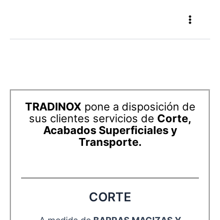
Ir
Main
al
Menu
contenido
SERVICIOS
TRADINOX
pone a disposición de
sus clientes servicios de
Corte,
Acabados Superficiales y
Transporte.
CORTE